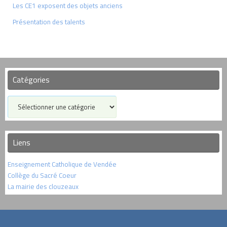
Les CE1 exposent des objets anciens
Présentation des talents
Catégories
Catégories
Liens
Enseignement Catholique de Vendée
Collège du Sacré Coeur
La mairie des clouzeaux