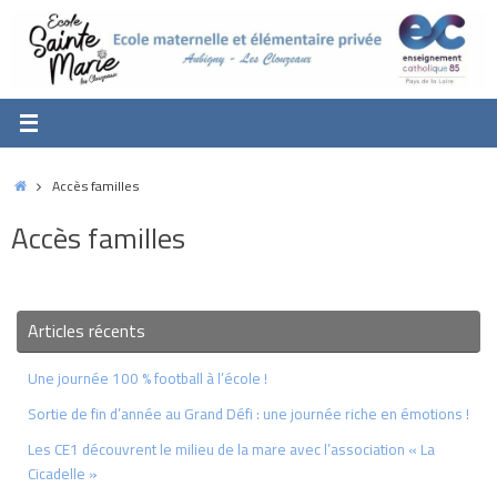
Passer
au
contenu
Accueil
Accès familles
Accès familles
Articles récents
Une journée 100 % football à l’école !
Sortie de fin d’année au Grand Défi : une journée riche en émotions !
Les CE1 découvrent le milieu de la mare avec l’association « La
Cicadelle »