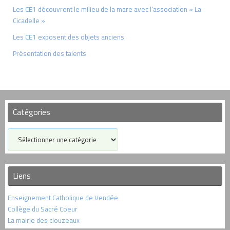
Les CE1 découvrent le milieu de la mare avec l’association « La
Cicadelle »
Les CE1 exposent des objets anciens
Présentation des talents
Catégories
Catégories
Liens
Enseignement Catholique de Vendée
Collège du Sacré Coeur
La mairie des clouzeaux