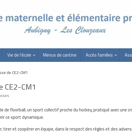
Vie de l’école
Menus de cantine
Accès familles
Ass
classe de CE2-CM1
e de CE2-CM1
asses
 de floorball, un sport collectif proche du hockey, pratiqué avec une c
rir ce sport dynamique.
r, tirer et coopérer en équipe, dans le respect des règles et des advers