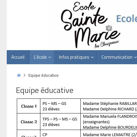
Passer
au
contenu
Passer
Accueil
L’école
Infos pratiques
Communication
au
contenu
Accueil
Equipe éducative
Equipe éducative